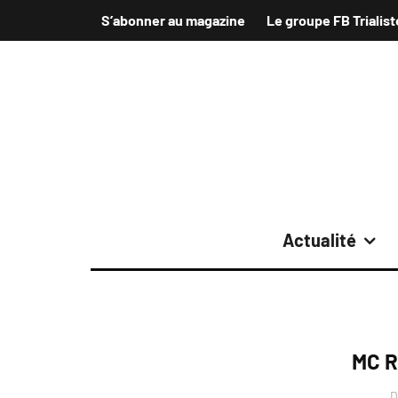
S’abonner au magazine
Le groupe FB Trialist
Actualité
MC R
D