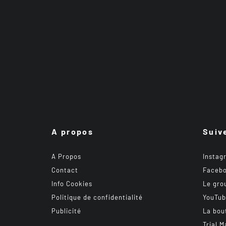
A propos
Suiv
A Propos
Instag
Contact
Faceb
Info Cookies
Le gro
Politique de confidentialité
YouTu
Publicité
La bou
Trial M