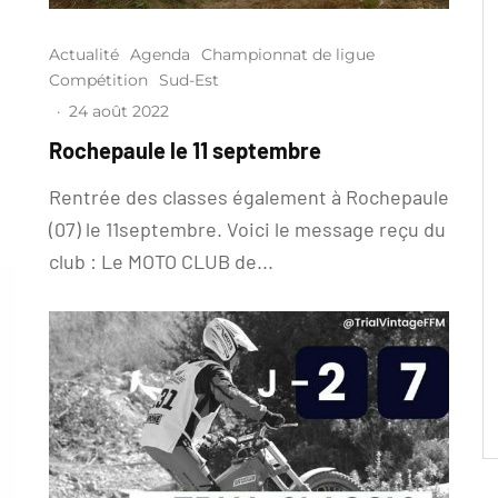
Actualité
Agenda
Championnat de ligue
Compétition
Sud-Est
·
24 août 2022
Rochepaule le 11 septembre
Rentrée des classes également à Rochepaule
(07) le 11septembre. Voici le message reçu du
club : Le MOTO CLUB de...