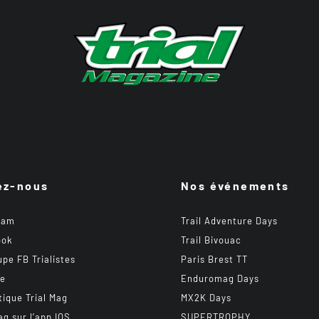
ez-nous
Nos événements
ram
Trail Adventure Days
ook
Trail Bivouac
upe FB Trialistes
Paris Brest TT
be
Enduromag Days
tique Trial Mag
MX2K Days
ag sur l’app IOS
SUPERTROPHY