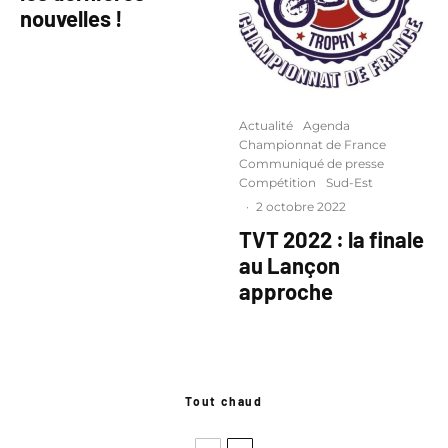
nouvelles !
Actualité
Agenda
Championnat de France
Communiqué de presse
Compétition
Sud-Est
·
2 octobre 2022
TVT 2022 : la finale
au Lançon
approche
Tout chaud