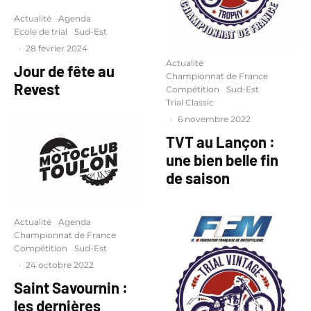
Actualité
Agenda
Ecole de trial
Sud-Est
·
28 février 2024
Actualité
Jour de fête au
Championnat de France
Revest
Compétition
Sud-Est
Trial Classic
·
6 novembre 2022
TVT au Lançon :
une bien belle fin
de saison
Actualité
Agenda
Championnat de France
Compétition
Sud-Est
·
24 octobre 2022
Saint Savournin :
les dernières