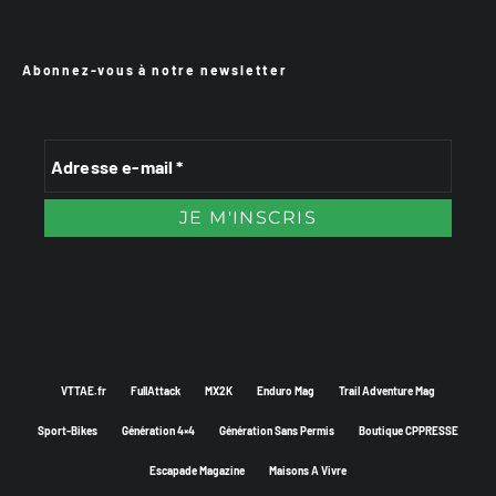
Abonnez-vous à notre newsletter
VTTAE.fr
FullAttack
MX2K
Enduro Mag
Trail Adventure Mag
Sport-Bikes
Génération 4×4
Génération Sans Permis
Boutique CPPRESSE
Escapade Magazine
Maisons A Vivre