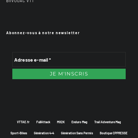
BiiVOUAC VTT
Abonnez-vous à notre newsletter
VTTAE.fr
FullAttack
MX2K
Enduro Mag
Trail Adventure Mag
Sport-Bikes
Génération 4×4
Génération Sans Permis
Boutique CPPRESSE