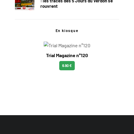
: les traces des 5 Jours du Verdon se
rouvrent
En kiosque
Trial Magazine n°120
6.90 €