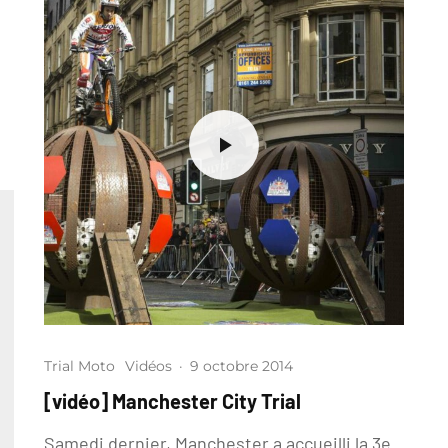
Trial Moto
Vidéos
·
9 octobre 2014
[vidéo] Manchester City Trial
Samedi dernier, Manchester a accueilli la 3e