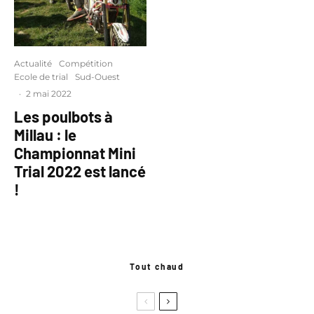
Actualité
Compétition
Ecole de trial
Sud-Ouest
·
2 mai 2022
Les poulbots à
Millau : le
Championnat Mini
Trial 2022 est lancé
!
Tout chaud