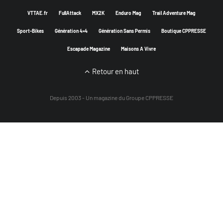
VTTAE.fr
FullAttack
MX2K
Enduro Mag
Trail Adventure Mag
Sport-Bikes
Génération 4×4
Génération Sans Permis
Boutique CPPRESSE
Escapade Magazine
Maisons A Vivre
Retour en haut
Depuis 2003 - Un magazine du
Groupe CPPRESSE