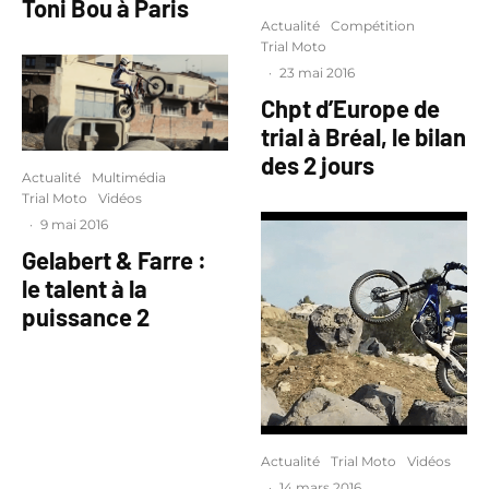
Toni Bou à Paris
Actualité
Compétition
Trial Moto
·
23 mai 2016
Chpt d’Europe de
trial à Bréal, le bilan
des 2 jours
Actualité
Multimédia
Trial Moto
Vidéos
·
9 mai 2016
Gelabert & Farre :
le talent à la
puissance 2
Actualité
Trial Moto
Vidéos
·
14 mars 2016