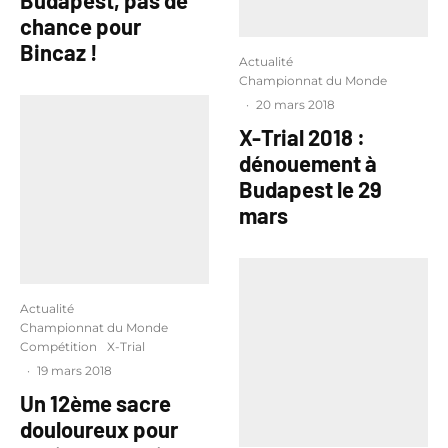
chance pour
Bincaz !
Actualité
Championnat du Monde
·
20 mars 2018
X-Trial 2018 :
dénouement à
Budapest le 29
mars
Actualité
Championnat du Monde
Compétition
X-Trial
·
19 mars 2018
Un 12ème sacre
douloureux pour