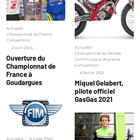
Actualité
Championnat de France
Compétition
Actualité
·
2 avril 2024
Championnat du Monde
Ouverture du
Communiqué de presse
Championnat de
Compétition
France à
·
6 février 2021
Goudargues
Miquel Gelabert,
pilote officiel
GasGas 2021
Actualité
·
21 juillet 2020