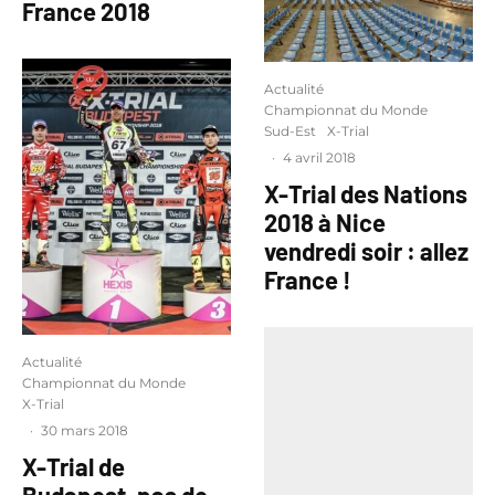
France 2018
Actualité
Championnat du Monde
Sud-Est
X-Trial
·
4 avril 2018
X-Trial des Nations
2018 à Nice
vendredi soir : allez
France !
Actualité
Championnat du Monde
X-Trial
·
30 mars 2018
X-Trial de
Budapest, pas de