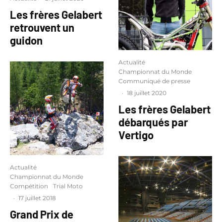
Les frères Gelabert
retrouvent un
guidon
Actualité
Championnat du Monde
Communiqué de presse
·
18 juillet 2020
Les frères Gelabert
débarqués par
Vertigo
Actualité
Championnat du Monde
Compétition
Trial Moto
·
17 juillet 2018
Grand Prix de