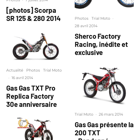
[photos] Scorpa
SR 125 & 280 2014
Photos
Trial Moto
·
28 avril 2014
Sherco Factory
Racing, inédite et
exclusive
Actualité
Photos
Trial Moto
·
16 avril 2014
Gas Gas TXT Pro
Replica Factory
30e anniversaire
Trial Moto
·
26 mars 2014
Gas Gas présente la
200 TXT