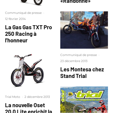
«Randonné»
Communiqué de presse
·
12 février 2014
La Gas Gas TXT Pro
250 Racing à
l'honneur
Communiqué de presse
·
23 décembre 2013
Les Montesa chez
Stand Trial
Trial Moto
·
2 décembre 2013
La nouvelle Oset
20.0 Lite enrichit la