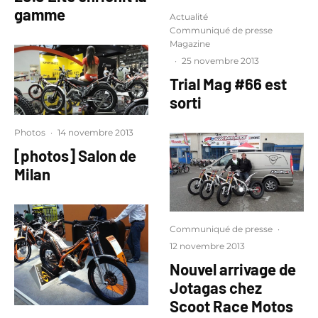
gamme
Actualité
Communiqué de presse
Magazine
·
25 novembre 2013
Trial Mag #66 est
sorti
Photos
·
14 novembre 2013
[photos] Salon de
Milan
Communiqué de presse
·
12 novembre 2013
Nouvel arrivage de
Jotagas chez
Scoot Race Motos