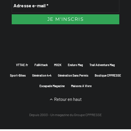
VTTAE.fr
FullAttack
MX2K
Enduro Mag
Trail Adventure Mag
Sport-Bikes
Génération 4×4
Génération Sans Permis
Boutique CPPRESSE
Escapade Magazine
Maisons A Vivre
Retour en haut
Depuis 2003 - Un magazine du
Groupe CPPRESSE