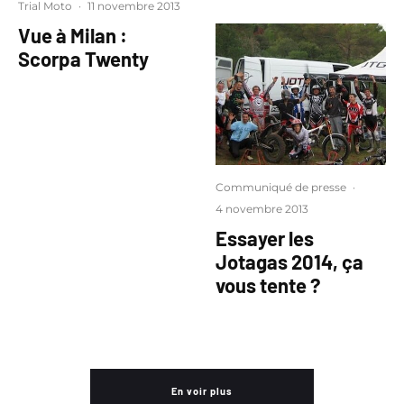
Trial Moto
·
11 novembre 2013
Vue à Milan :
Scorpa Twenty
Communiqué de presse
·
4 novembre 2013
Essayer les
Jotagas 2014, ça
vous tente ?
En voir plus