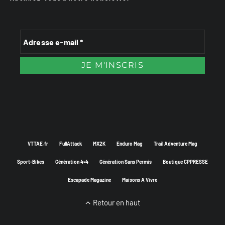
VTTAE.fr
FullAttack
MX2K
Enduro Mag
Trail Adventure Mag
Sport-Bikes
Génération 4×4
Génération Sans Permis
Boutique CPPRESSE
Escapade Magazine
Maisons A Vivre
Retour en haut