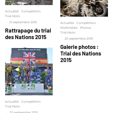
Actualité
Compétition
Trial Moto
·
21 septembre 2015
Actualité
Compétition
Multimédia
Photos
Rattrapage du trial
Trial Moto
des Nations 2015
·
20 septembre 2015
Galerie photos :
Trial des Nations
2015
Actualité
Compétition
Trial Moto
·
20 septembre 2015