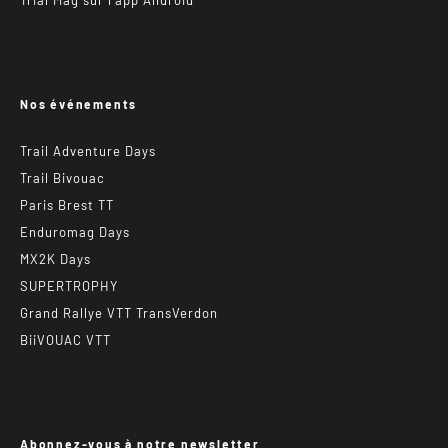
Trial Mag sur l’app Android
Nos événements
Trail Adventure Days
Trail Bivouac
Paris Brest TT
Enduromag Days
MX2K Days
SUPERTROPHY
Grand Rallye VTT TransVerdon
BiiVOUAC VTT
Abonnez-vous à notre newsletter