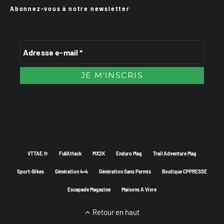
Abonnez-vous à notre newsletter
VTTAE.fr
FullAttack
MX2K
Enduro Mag
Trail Adventure Mag
Sport-Bikes
Génération 4×4
Génération Sans Permis
Boutique CPPRESSE
Escapade Magazine
Maisons A Vivre
Retour en haut