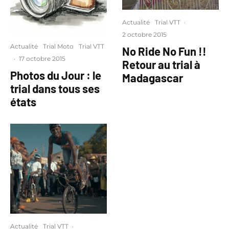
Actualité
Trial VTT
·
2 octobre 2015
Actualité
Trial Moto
Trial VTT
No Ride No Fun !!
·
17 octobre 2015
Retour au trial à
Photos du Jour : le
Madagascar
trial dans tous ses
états
Actualité
Trial VTT
·