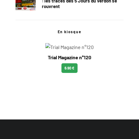
: les traces des 5 Jours du Verdon se
rouvrent
En kiosque
Trial Magazine n°120
6.90 €