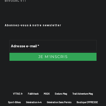
BiiVOUAC VTT
Abonnez-vous à notre newsletter
VTTAE.fr
FullAttack
MX2K
Enduro Mag
Trail Adventure Mag
Sport-Bikes
Génération 4×4
Génération Sans Permis
Boutique CPPRESSE