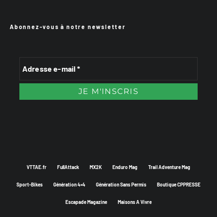
Abonnez-vous à notre newsletter
VTTAE.fr
FullAttack
MX2K
Enduro Mag
Trail Adventure Mag
Sport-Bikes
Génération 4×4
Génération Sans Permis
Boutique CPPRESSE
Escapade Magazine
Maisons A Vivre