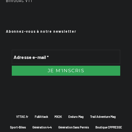
BiiVOUAC VTT
Abonnez-vous à notre newsletter
VTTAE.fr
FullAttack
MX2K
Enduro Mag
Trail Adventure Mag
Sport-Bikes
Génération 4×4
Génération Sans Permis
Boutique CPPRESSE