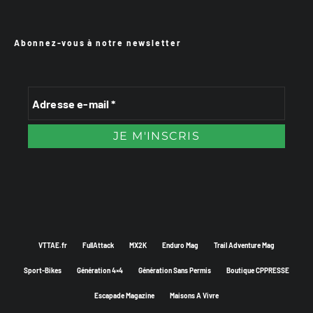
Abonnez-vous à notre newsletter
VTTAE.fr
FullAttack
MX2K
Enduro Mag
Trail Adventure Mag
Sport-Bikes
Génération 4×4
Génération Sans Permis
Boutique CPPRESSE
Escapade Magazine
Maisons A Vivre