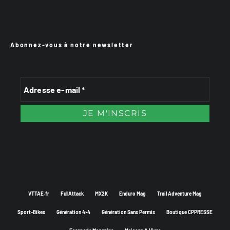
Abonnez-vous à notre newsletter
VTTAE.fr
FullAttack
MX2K
Enduro Mag
Trail Adventure Mag
Sport-Bikes
Génération 4×4
Génération Sans Permis
Boutique CPPRESSE