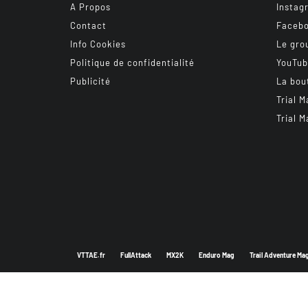
A Propos
Instag
Contact
Faceb
Info Cookies
Le gro
Politique de confidentialité
YouTu
Publicité
La bou
Trial M
Trial M
VTTAE.fr
FullAttack
MX2K
Enduro Mag
Trail Adventure Ma