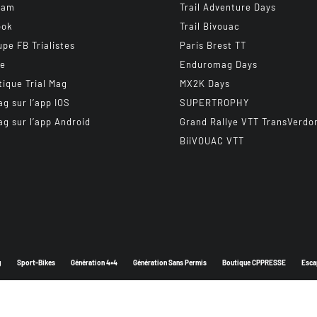
ram
Trail Adventure Days
ook
Trail Bivouac
upe FB Trialistes
Paris Brest TT
be
Enduromag Days
tique Trial Mag
MX2K Days
ag sur l’app IOS
SUPERTROPHY
ag sur l’app Android
Grand Rallye VTT TransVerdo
BiiVOUAC VTT
g
Sport-Bikes
Génération 4×4
Génération Sans Permis
Boutique CPPRESSE
Esca
Depuis 2003 - Un magazine du
Groupe CPPRESSE