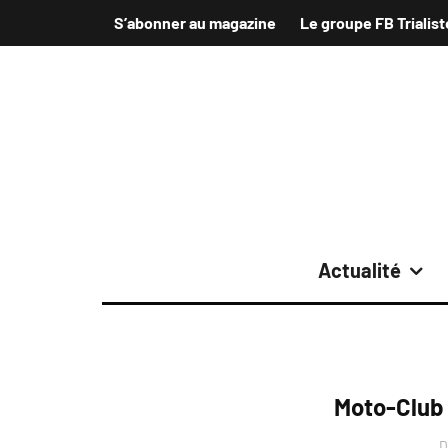
S’abonner au magazine
Le groupe FB Trialist
Actualité
Moto-Club
D