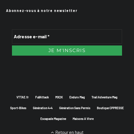
Abonnez-vous à notre newsletter
VTTAE.fr
FullAttack
MX2K
Enduro Mag
Trail Adventure Mag
Sport-Bikes
Génération 4×4
Génération Sans Permis
Boutique CPPRESSE
Escapade Magazine
Maisons A Vivre
Retour en haut