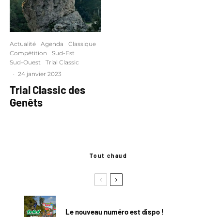
Actualité
Agenda
Classique
Compétition
Sud-Est
Sud-Ouest
Trial Classic
·
24 janvier 2023
Trial Classic des
Genêts
Tout chaud
Le nouveau numéro est dispo !