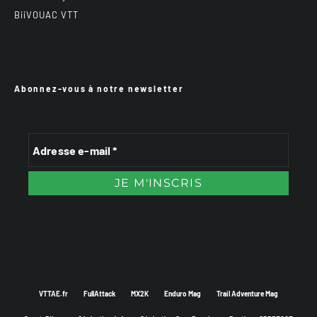
BiiVOUAC VTT
Abonnez-vous à notre newsletter
VTTAE.fr
FullAttack
MX2K
Enduro Mag
Trail Adventure Mag