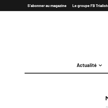
S’abonner au magazine
Le groupe FB Trialist
Actualité
D