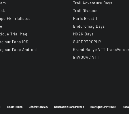
ram
Trail Adventure Days
ook
Trail Bivouac
upe FB Trialistes
Paris Brest TT
be
Enduromag Days
tique Trial Mag
MX2K Days
ag sur l’app IOS
SUPERTROPHY
ag sur l’app Android
Grand Rallye VTT TransVerdo
BiiVOUAC VTT
g
Sport-Bikes
Génération 4×4
Génération Sans Permis
Boutique CPPRESSE
Esca
Depuis 2003 - Un magazine du
Groupe CPPRESSE