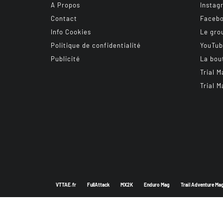
A Propos
Instag
Contact
Faceb
Info Cookies
Le gro
Politique de confidentialité
YouTu
Publicité
La bou
Trial M
Trial M
VTTAE.fr
FullAttack
MX2K
Enduro Mag
Trail Adventure Ma