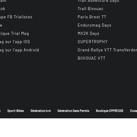
ram
Trail Adventure Days
ook
Trail Bivouac
upe FB Trialistes
Paris Brest TT
be
Enduromag Days
tique Trial Mag
MX2K Days
ag sur l’app IOS
SUPERTROPHY
ag sur l’app Android
Grand Rallye VTT TransVerdo
BiiVOUAC VTT
g
Sport-Bikes
Génération 4×4
Génération Sans Permis
Boutique CPPRESSE
Esca
Depuis 2003 - Un magazine du
Groupe CPPRESSE