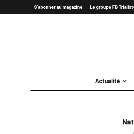
S’abonner au magazine
Le groupe FB Trialist
Actualité
Nat
D