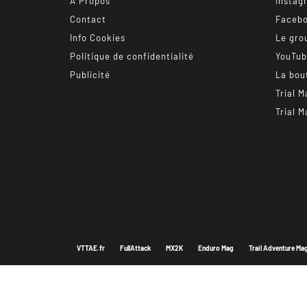
A Propos
Instag
Contact
Faceb
Info Cookies
Le gro
Politique de confidentialité
YouTu
Publicité
La bou
Trial M
Trial M
VTTAE.fr
FullAttack
MX2K
Enduro Mag
Trail Adventure Ma