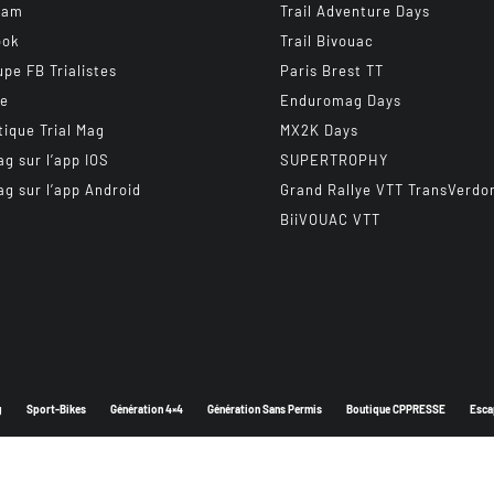
ram
Trail Adventure Days
ook
Trail Bivouac
upe FB Trialistes
Paris Brest TT
be
Enduromag Days
tique Trial Mag
MX2K Days
ag sur l’app IOS
SUPERTROPHY
ag sur l’app Android
Grand Rallye VTT TransVerdo
BiiVOUAC VTT
g
Sport-Bikes
Génération 4×4
Génération Sans Permis
Boutique CPPRESSE
Esca
Depuis 2003 - Un magazine du
Groupe CPPRESSE