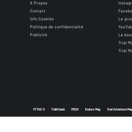
A Propos
Instag
Contact
Faceb
Info Cookies
Le gro
Politique de confidentialité
YouTu
Publicité
La bou
Trial M
Trial M
VTTAE.fr
FullAttack
MX2K
Enduro Mag
Trail Adventure Ma