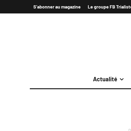
S’abonner au magazine
Le groupe FB Trialist
Actualité
D