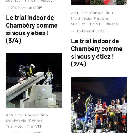
Sud-Est
Trial VTT
Vidéos
·
21 décembre 2015
Actualité
Compétition
Le trial indoor de
Multimédia
Régions
Chambéry comme
Sud-Est
Trial VTT
Vidéos
si vous y étiez !
·
18 décembre 2015
(3/4)
Le trial indoor de
Chambéry comme
si vous y étiez !
(2/4)
Actualité
Compétition
Multimédia
Photos
Trial Moto
Trial VTT