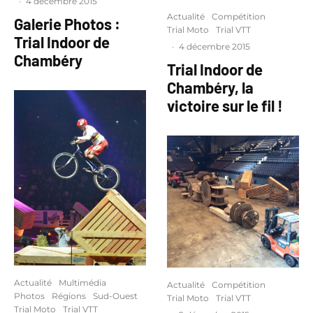
·
4 décembre 2015
Actualité
Compétition
Galerie Photos :
Trial Moto
Trial VTT
Trial Indoor de
·
4 décembre 2015
Chambéry
Trial Indoor de
Chambéry, la
victoire sur le fil !
Actualité
Multimédia
Actualité
Compétition
Photos
Régions
Sud-Ouest
Trial Moto
Trial VTT
Trial Moto
Trial VTT