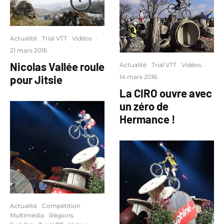
Actualité
Trial VTT
Vidéos
·
21 mars 2016
Nicolas Vallée roule
Actualité
Trial VTT
Vidéos
·
pour Jitsie
14 mars 2016
La CIRO ouvre avec
un zéro de
Hermance !
Actualité
Compétition
Multimédia
Régions