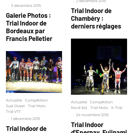
·
2 décembre 2015
·
3 décembre 2015
Trial Indoor de
Galerie Photos :
Chambéry :
Trial Indoor de
derniers réglages
Bordeaux par
Francis Pelletier
Actualité
Compétition
Actualité
Compétition
Sud-Ouest
Trial Moto
Nord-Est
Trial Moto
X-Trial
Trial VTT
·
24 novembre 2015
·
1 décembre 2015
Trial Indoor
Trial Indoor de
d'Epernay, Fujinami