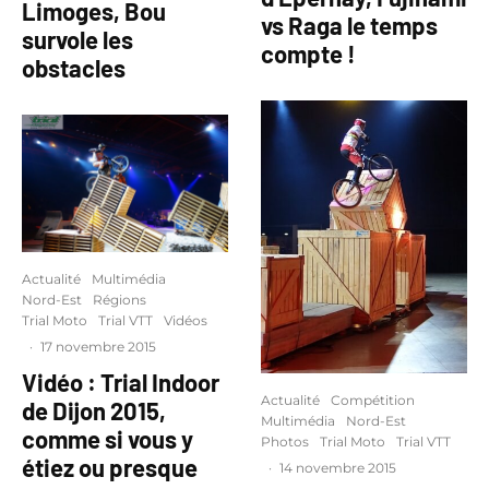
Limoges, Bou
vs Raga le temps
survole les
compte !
obstacles
Actualité
Multimédia
Nord-Est
Régions
Trial Moto
Trial VTT
Vidéos
·
17 novembre 2015
Vidéo : Trial Indoor
Actualité
Compétition
de Dijon 2015,
Multimédia
Nord-Est
comme si vous y
Photos
Trial Moto
Trial VTT
étiez ou presque
·
14 novembre 2015