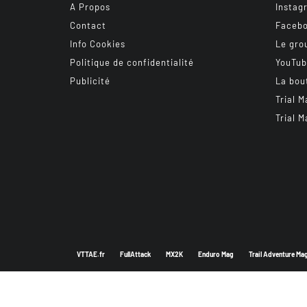
A Propos
Instag
Contact
Faceb
Info Cookies
Le gro
Politique de confidentialité
YouTu
Publicité
La bou
Trial M
Trial M
VTTAE.fr
FullAttack
MX2K
Enduro Mag
Trail Adventure Ma