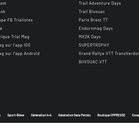
ram
Trail Adventure Days
ook
Trail Bivouac
upe FB Trialistes
Paris Brest TT
be
Enduromag Days
tique Trial Mag
MX2K Days
ag sur l’app IOS
SUPERTROPHY
ag sur l’app Android
Grand Rallye VTT TransVerdo
BiiVOUAC VTT
g
Sport-Bikes
Génération 4×4
Génération Sans Permis
Boutique CPPRESSE
Esca
Depuis 2003 - Un magazine du
Groupe CPPRESSE