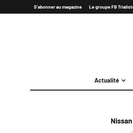
S’abonner au magazine
Le groupe FB Trialist
Actualité
Nissan
D