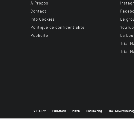
A Propos
Instag
Contact
Faceb
Info Cookies
Le gro
Politique de confidentialité
YouTu
Publicité
La bou
Trial M
Trial M
VTTAE.fr
FullAttack
MX2K
Enduro Mag
Trail Adventure Ma