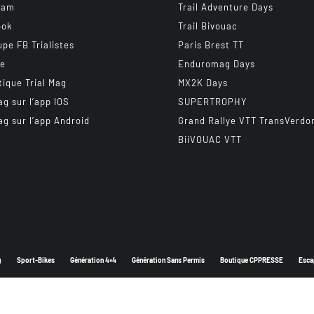
ram
Trail Adventure Days
ook
Trail Bivouac
upe FB Trialistes
Paris Brest TT
be
Enduromag Days
tique Trial Mag
MX2K Days
ag sur l’app IOS
SUPERTROPHY
ag sur l’app Android
Grand Rallye VTT TransVerdo
BiiVOUAC VTT
g
Sport-Bikes
Génération 4×4
Génération Sans Permis
Boutique CPPRESSE
Esca
Depuis 2003 - Un magazine du
Groupe CPPRESSE