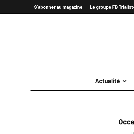
S’abonner au magazine
Le groupe FB Trialist
Actualité
Occa
D