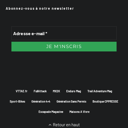
Abonnez-vous à notre newsletter
VTTAE.fr
FullAttack
MX2K
Enduro Mag
Trail Adventure Mag
Sport-Bikes
Génération 4×4
Génération Sans Permis
Boutique CPPRESSE
Escapade Magazine
Maisons A Vivre
Retour en haut