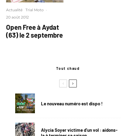
Actualité
Trial Moto
·
20 août 2012
Open Free à Aydat
(63) le 2 septembre
Tout chaud
Le nouveau numéro est dispo !
Alycia Soyer victime d’un vol : aidons-
la à terminer sa saison