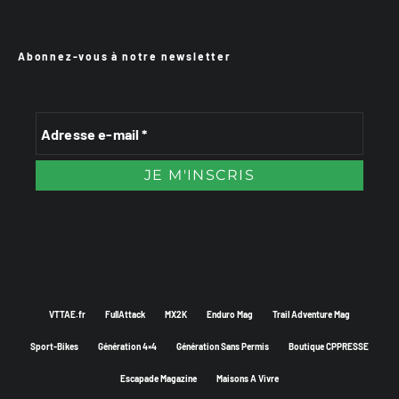
Abonnez-vous à notre newsletter
VTTAE.fr
FullAttack
MX2K
Enduro Mag
Trail Adventure Mag
Sport-Bikes
Génération 4×4
Génération Sans Permis
Boutique CPPRESSE
Escapade Magazine
Maisons A Vivre