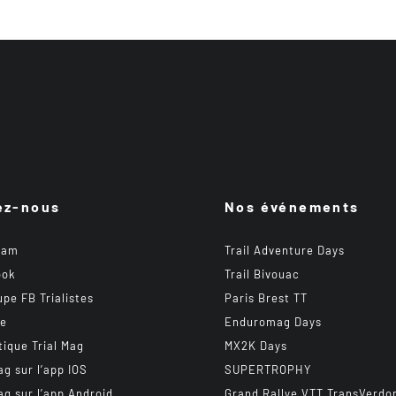
ez-nous
Nos événements
ram
Trail Adventure Days
ook
Trail Bivouac
upe FB Trialistes
Paris Brest TT
be
Enduromag Days
tique Trial Mag
MX2K Days
ag sur l’app IOS
SUPERTROPHY
ag sur l’app Android
Grand Rallye VTT TransVerdo