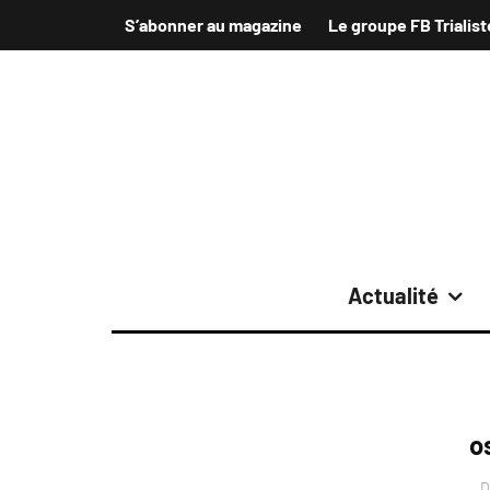
S’abonner au magazine
Le groupe FB Trialist
Actualité
o
D