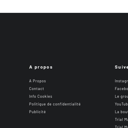
A propos
Suiv
A Propos
Instag
Contact
Faceb
Info Cookies
Le gro
Politique de confidentialité
YouTu
Publicité
La bou
Trial M
Trial M