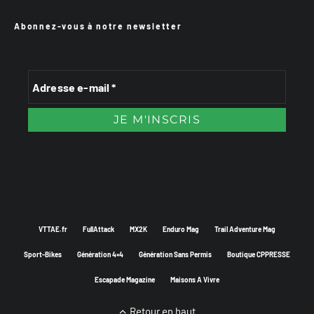
Abonnez-vous à notre newsletter
VTTAE.fr
FullAttack
MX2K
Enduro Mag
Trail Adventure Mag
Sport-Bikes
Génération 4×4
Génération Sans Permis
Boutique CPPRESSE
Escapade Magazine
Maisons A Vivre
Retour en haut