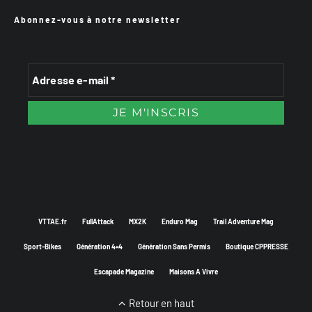
Abonnez-vous à notre newsletter
VTTAE.fr
FullAttack
MX2K
Enduro Mag
Trail Adventure Mag
Sport-Bikes
Génération 4×4
Génération Sans Permis
Boutique CPPRESSE
Escapade Magazine
Maisons A Vivre
Retour en haut