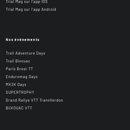
Trial Mag sur l’app IOS
Trial Mag sur l’app Android
Nos événements
Trail Adventure Days
Trail Bivouac
Paris Brest TT
Enduromag Days
MX2K Days
SUPERTROPHY
Grand Rallye VTT TransVerdon
BiiVOUAC VTT