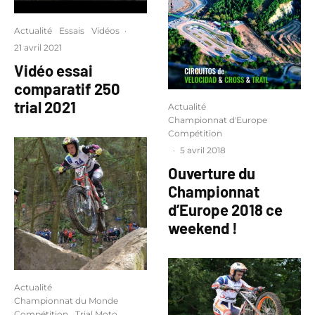
Actualité
Essais
Vidéos
·
21 avril 2021
Vidéo essai
comparatif 250
trial 2021
Actualité
Championnat d'Europe
Compétition
·
5 avril 2018
Ouverture du
Championnat
d’Europe 2018 ce
weekend !
Actualité
Championnat du Monde
Compétition
Trial Moto