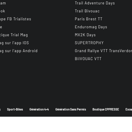
ram
Trail Adventure Days
ook
Trail Bivouac
upe FB Trialistes
Paris Brest TT
be
Enduromag Days
tique Trial Mag
MX2K Days
ag sur l’app IOS
SUPERTROPHY
ag sur l’app Android
Grand Rallye VTT TransVerdo
BiiVOUAC VTT
g
Sport-Bikes
Génération 4×4
Génération Sans Permis
Boutique CPPRESSE
Esca
Depuis 2003 - Un magazine du
Groupe CPPRESSE