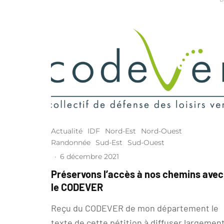
Actualité
IDF
Nord-Est
Nord-Ouest
Randonnée
Sud-Est
Sud-Ouest
·
6 décembre 2021
Préservons l’accès à nos chemins avec
le CODEVER
Reçu du CODEVER de mon département le
texte de cette pétition à diffuser largemen