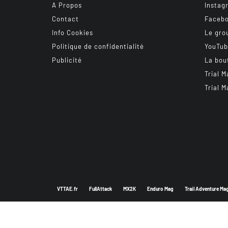
A Propos
Instag
Contact
Faceb
Info Cookies
Le gro
Politique de confidentialité
YouTu
Publicité
La bou
Trial M
Trial M
VTTAE.fr
FullAttack
MX2K
Enduro Mag
Trail Adventure Ma