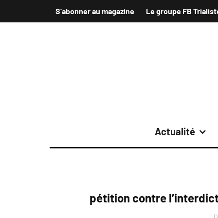
S’abonner au magazine
Le groupe FB Trialist
Actualité
pétition contre l’interdic
D