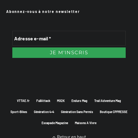
Abonnez-vous à notre newsletter
VTTAE.fr
FullAttack
MX2K
Enduro Mag
Trail Adventure Mag
Sport-Bikes
Génération 4×4
Génération Sans Permis
Boutique CPPRESSE
Escapade Magazine
Maisons A Vivre
Retour en haut