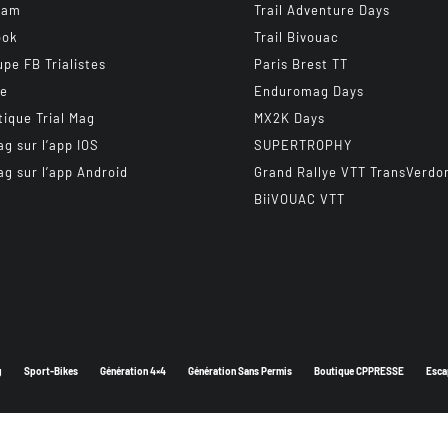
ram
Trail Adventure Days
ook
Trail Bivouac
upe FB Trialistes
Paris Brest TT
be
Enduromag Days
tique Trial Mag
MX2K Days
ag sur l’app IOS
SUPERTROPHY
ag sur l’app Android
Grand Rallye VTT TransVerdo
BiiVOUAC VTT
g
Sport-Bikes
Génération 4×4
Génération Sans Permis
Boutique CPPRESSE
Esca
Depuis 2003 - Un magazine du
Groupe CPPRESSE