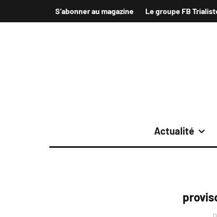
S’abonner au magazine
Le groupe FB Trialist
Actualité
proviso
D