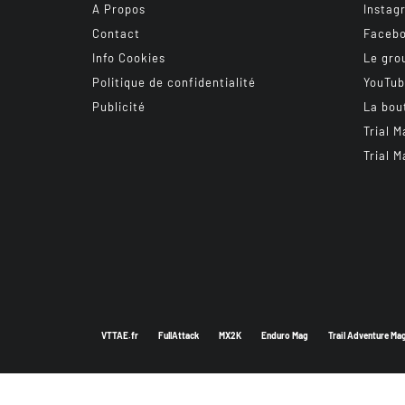
A Propos
Instag
Contact
Faceb
Info Cookies
Le gro
Politique de confidentialité
YouTu
Publicité
La bou
Trial M
Trial M
VTTAE.fr
FullAttack
MX2K
Enduro Mag
Trail Adventure Ma