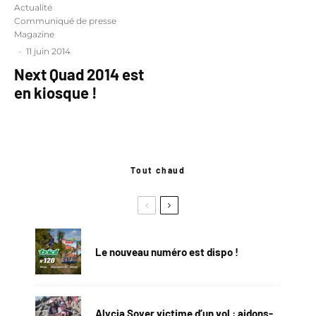
Actualité
Communiqué de presse
Magazine
·
11 juin 2014
Next Quad 2014 est
en kiosque !
Tout chaud
Le nouveau numéro est dispo !
Alycia Soyer victime d’un vol : aidons-