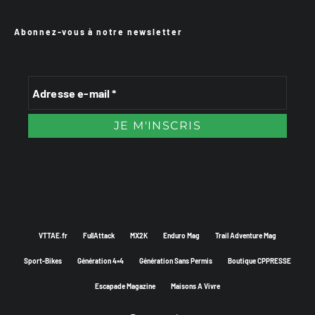
Abonnez-vous à notre newsletter
VTTAE.fr
FullAttack
MX2K
Enduro Mag
Trail Adventure Mag
Sport-Bikes
Génération 4×4
Génération Sans Permis
Boutique CPPRESSE
Escapade Magazine
Maisons A Vivre