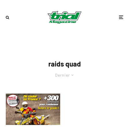
raids quad
Dernier