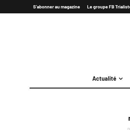
S’abonner au magazine
Le groupe FB Trialist
Actualité
D