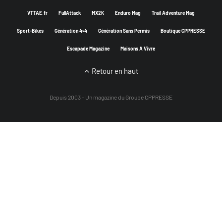
VTTAE.fr
FullAttack
MX2K
Enduro Mag
Trail Adventure Mag
Sport-Bikes
Génération 4×4
Génération Sans Permis
Boutique CPPRESSE
Escapade Magazine
Maisons A Vivre
Retour en haut
Depuis 2003 - Un magazine du
Groupe CPPRESSE