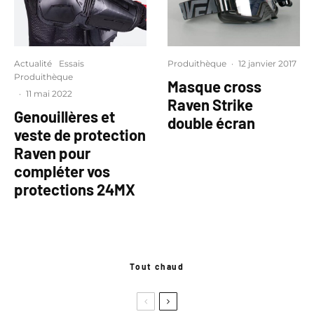
Actualité
Essais
Produithèque
·
12 janvier 2017
Produithèque
Masque cross
·
11 mai 2022
Raven Strike
Genouillères et
double écran
veste de protection
Raven pour
compléter vos
protections 24MX
Tout chaud