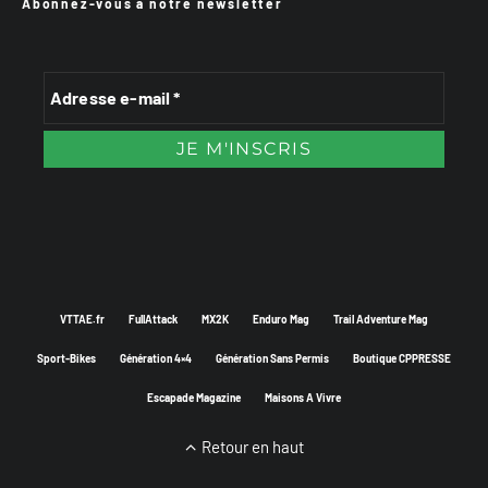
Abonnez-vous à notre newsletter
VTTAE.fr
FullAttack
MX2K
Enduro Mag
Trail Adventure Mag
Sport-Bikes
Génération 4×4
Génération Sans Permis
Boutique CPPRESSE
Escapade Magazine
Maisons A Vivre
Retour en haut