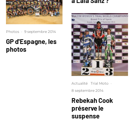
à Laia Sanz ?
Photos
·
9 septembre 2014
GP d'Espagne, les
photos
Actualité
Trial Moto
·
8 septembre 2014
Rebekah Cook
préserve le
suspense