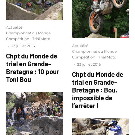
Actualité
Championnat du Monde
Compétition
Trial Moto
Actualité
·
23 juillet 2016
Championnat du Monde
Chpt du Monde de
Compétition
Trial Moto
trial en Grande-
·
23 juillet 2016
Bretagne : 10 pour
Chpt du Monde de
Toni Bou
trial en Grande-
Bretagne : Bou,
impossible de
l’arrêter !