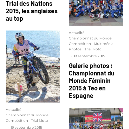
Trial des Nations
2015, les anglaises
au top
Actualité
Championnat du Monde
Compétition
Multimédia
Photos
Trial Moto
·
19 septembre 2015
Galerie photos :
Championnat du
Monde Féminin
2015 à Teo en
Espagne
Actualité
Championnat du Monde
Compétition
Trial Moto
·
19 septembre 2015