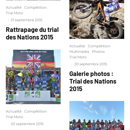
Actualité
Compétition
Trial Moto
·
21 septembre 2015
Rattrapage du trial
des Nations 2015
Actualité
Compétition
Multimédia
Photos
Trial Moto
·
20 septembre 2015
Galerie photos :
Trial des Nations
2015
Actualité
Compétition
Trial Moto
·
20 septembre 2015