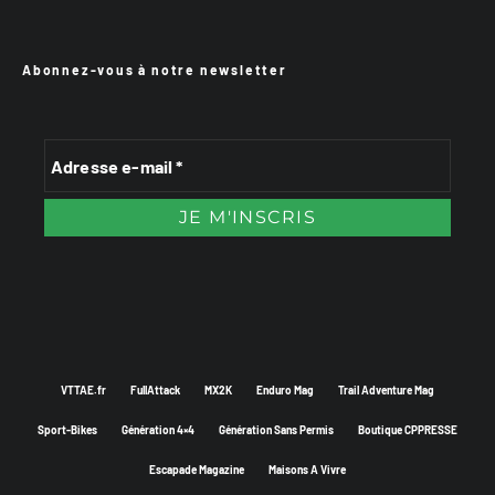
Abonnez-vous à notre newsletter
VTTAE.fr
FullAttack
MX2K
Enduro Mag
Trail Adventure Mag
Sport-Bikes
Génération 4×4
Génération Sans Permis
Boutique CPPRESSE
Escapade Magazine
Maisons A Vivre