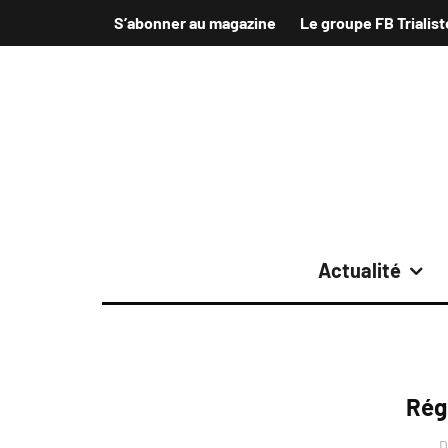
S’abonner au magazine
Le groupe FB Trialist
Actualité
Rég
D