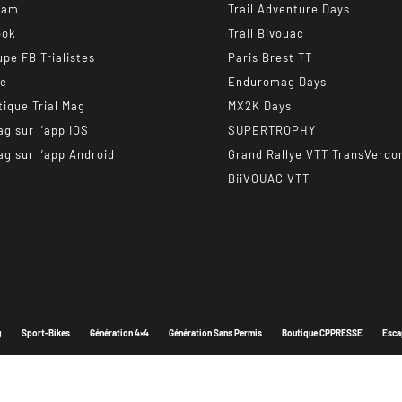
ram
Trail Adventure Days
ook
Trail Bivouac
upe FB Trialistes
Paris Brest TT
be
Enduromag Days
tique Trial Mag
MX2K Days
ag sur l’app IOS
SUPERTROPHY
ag sur l’app Android
Grand Rallye VTT TransVerdo
BiiVOUAC VTT
g
Sport-Bikes
Génération 4×4
Génération Sans Permis
Boutique CPPRESSE
Esca
Depuis 2003 - Un magazine du
Groupe CPPRESSE