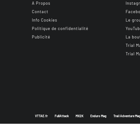
A Propos
Instag
Contact
Faceb
Info Cookies
Le gro
Politique de confidentialité
YouTu
Publicité
La bou
Trial M
Trial M
VTTAE.fr
FullAttack
MX2K
Enduro Mag
Trail Adventure Ma