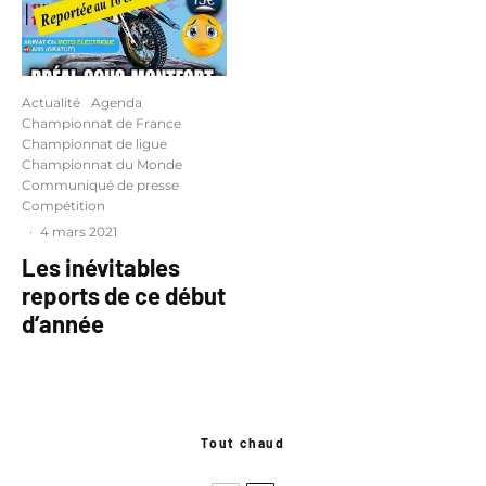
Actualité
Agenda
Championnat de France
Championnat de ligue
Championnat du Monde
Communiqué de presse
Compétition
·
4 mars 2021
Les inévitables
reports de ce début
d’année
Tout chaud