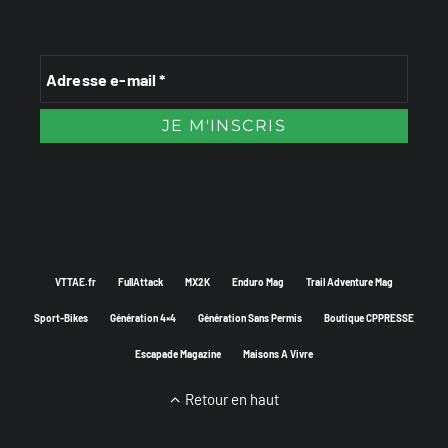
VTTAE.fr
FullAttack
MX2K
Enduro Mag
Trail Adventure Mag
Sport-Bikes
Génération 4×4
Génération Sans Permis
Boutique CPPRESSE
Escapade Magazine
Maisons A Vivre
Retour en haut