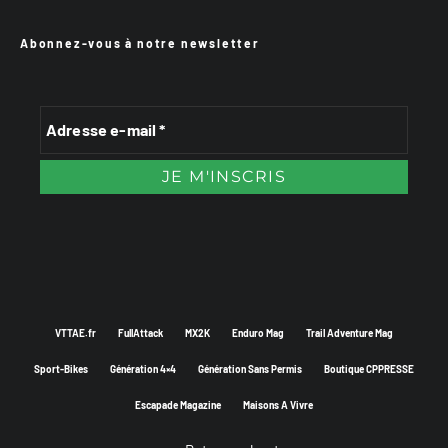
Abonnez-vous à notre newsletter
VTTAE.fr
FullAttack
MX2K
Enduro Mag
Trail Adventure Mag
Sport-Bikes
Génération 4×4
Génération Sans Permis
Boutique CPPRESSE
Escapade Magazine
Maisons A Vivre