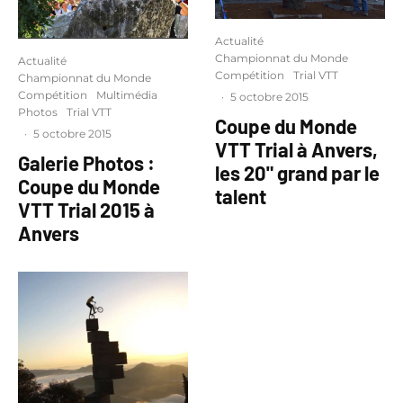
Actualité
Championnat du Monde
Actualité
Compétition
Trial VTT
Championnat du Monde
Compétition
Multimédia
·
5 octobre 2015
Photos
Trial VTT
Coupe du Monde
·
5 octobre 2015
VTT Trial à Anvers,
Galerie Photos :
les 20" grand par le
Coupe du Monde
talent
VTT Trial 2015 à
Anvers