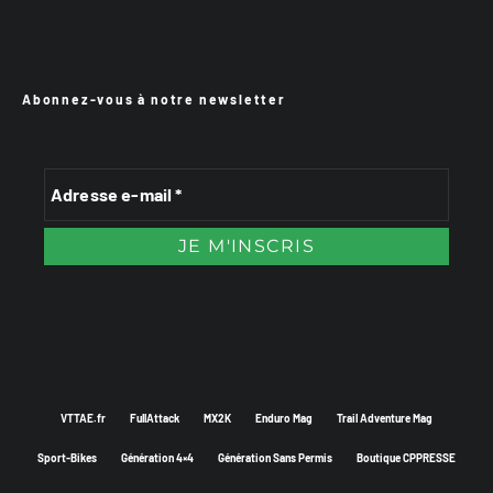
Abonnez-vous à notre newsletter
VTTAE.fr
FullAttack
MX2K
Enduro Mag
Trail Adventure Mag
Sport-Bikes
Génération 4×4
Génération Sans Permis
Boutique CPPRESSE