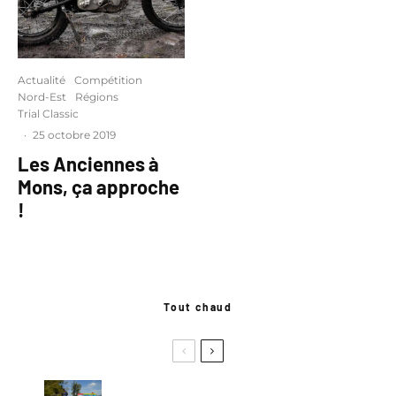
Actualité
Compétition
Nord-Est
Régions
Trial Classic
·
25 octobre 2019
Les Anciennes à
Mons, ça approche
!
Tout chaud