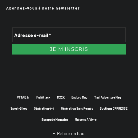
Abonnez-vous à notre newsletter
VTTAE.fr
FullAttack
MX2K
Enduro Mag
Trail Adventure Mag
Sport-Bikes
Génération 4×4
Génération Sans Permis
Boutique CPPRESSE
Escapade Magazine
Maisons A Vivre
Retour en haut