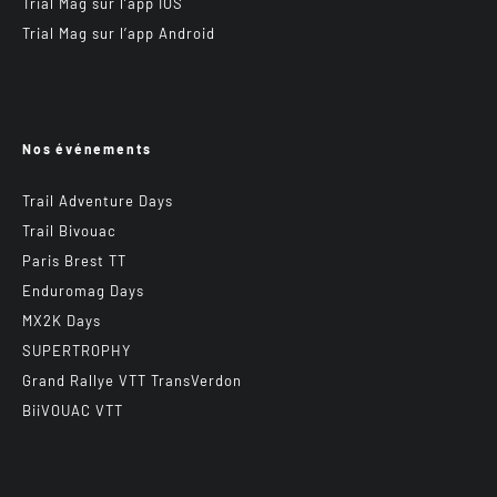
Trial Mag sur l’app IOS
Trial Mag sur l’app Android
Nos événements
Trail Adventure Days
Trail Bivouac
Paris Brest TT
Enduromag Days
MX2K Days
SUPERTROPHY
Grand Rallye VTT TransVerdon
BiiVOUAC VTT