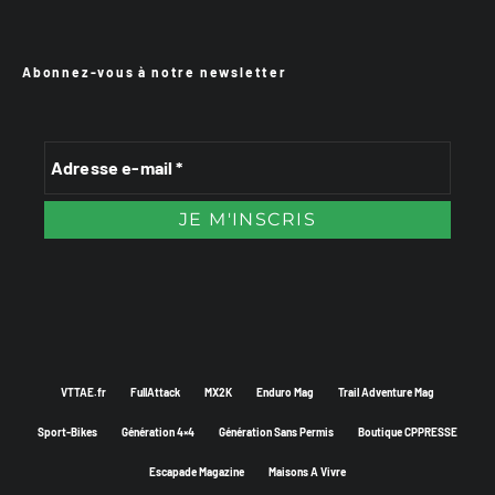
Abonnez-vous à notre newsletter
VTTAE.fr
FullAttack
MX2K
Enduro Mag
Trail Adventure Mag
Sport-Bikes
Génération 4×4
Génération Sans Permis
Boutique CPPRESSE
Escapade Magazine
Maisons A Vivre