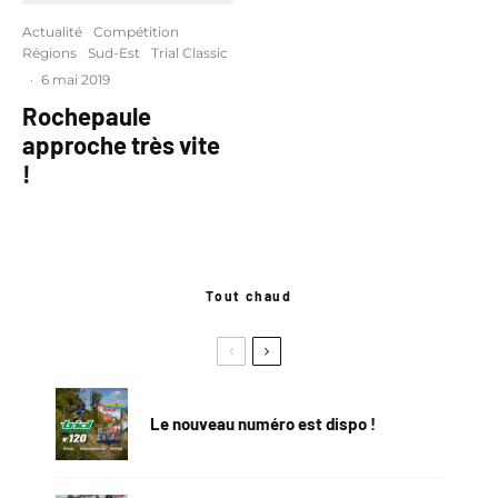
Actualité
Compétition
Régions
Sud-Est
Trial Classic
·
6 mai 2019
Rochepaule
approche très vite
!
Tout chaud
Le nouveau numéro est dispo !