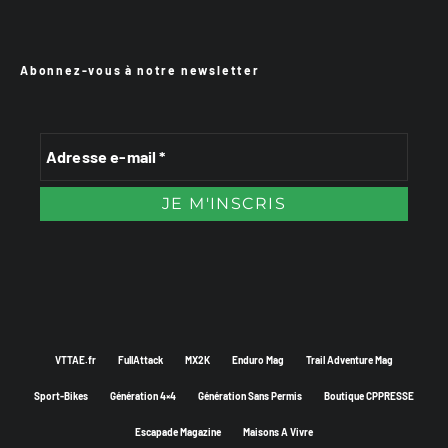
Abonnez-vous à notre newsletter
VTTAE.fr
FullAttack
MX2K
Enduro Mag
Trail Adventure Mag
Sport-Bikes
Génération 4×4
Génération Sans Permis
Boutique CPPRESSE
Escapade Magazine
Maisons A Vivre