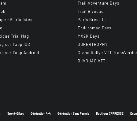
ram
Trail Adventure Days
ook
Trail Bivouac
upe FB Trialistes
Paris Brest TT
be
Enduromag Days
tique Trial Mag
MX2K Days
ag sur l’app IOS
SUPERTROPHY
ag sur l’app Android
Grand Rallye VTT TransVerdo
BiiVOUAC VTT
g
Sport-Bikes
Génération 4×4
Génération Sans Permis
Boutique CPPRESSE
Esca
Depuis 2003 - Un magazine du
Groupe CPPRESSE