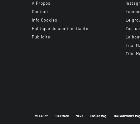
A Propos
Instag
Contact
Faceb
Info Cookies
Le gro
Politique de confidentialité
YouTu
Publicité
La bou
Trial M
Trial M
VTTAE.fr
FullAttack
MX2K
Enduro Mag
Trail Adventure Ma