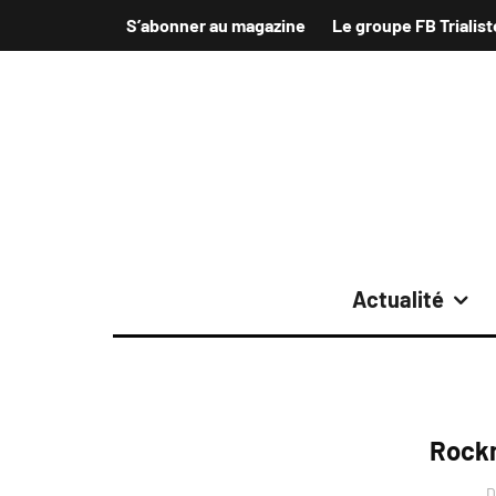
S’abonner au magazine
Le groupe FB Trialist
Actualité
Rockm
D