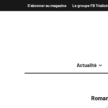
S’abonner au magazine
Le groupe FB Trialist
Actualité
Roman 
D