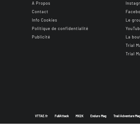
A Propos
Instag
Contact
Faceb
Info Cookies
Le gro
Politique de confidentialité
YouTu
Publicité
La bou
Trial M
Trial M
VTTAE.fr
FullAttack
MX2K
Enduro Mag
Trail Adventure Ma