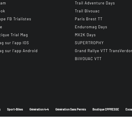
ram
Trail Adventure Days
ook
Trail Bivouac
upe FB Trialistes
Paris Brest TT
be
Enduromag Days
tique Trial Mag
MX2K Days
ag sur l’app IOS
SUPERTROPHY
ag sur l’app Android
Grand Rallye VTT TransVerdo
BiiVOUAC VTT
g
Sport-Bikes
Génération 4×4
Génération Sans Permis
Boutique CPPRESSE
Esca
Depuis 2003 - Un magazine du
Groupe CPPRESSE