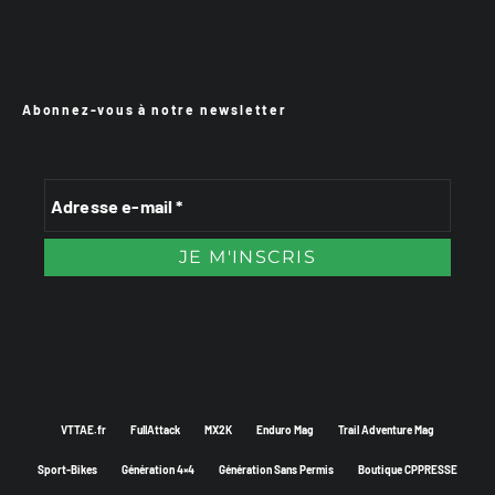
Abonnez-vous à notre newsletter
VTTAE.fr
FullAttack
MX2K
Enduro Mag
Trail Adventure Mag
Sport-Bikes
Génération 4×4
Génération Sans Permis
Boutique CPPRESSE