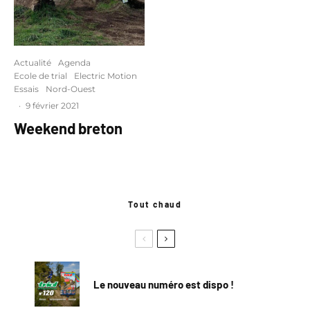
Actualité
Agenda
Ecole de trial
Electric Motion
Essais
Nord-Ouest
·
9 février 2021
Weekend breton
Tout chaud
Le nouveau numéro est dispo !