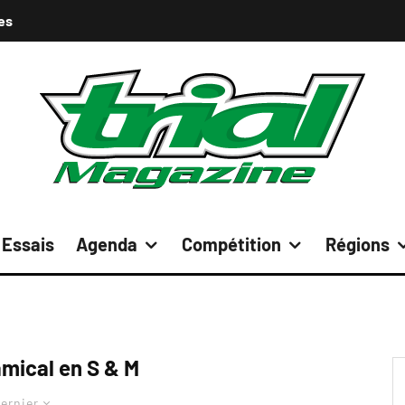
es
Essais
Agenda
Compétition
Régions
amical en S & M
ernier