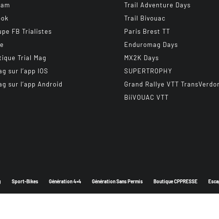
ram
Trail Adventure Days
ook
Trail Bivouac
upe FB Trialistes
Paris Brest TT
be
Enduromag Days
tique Trial Mag
MX2K Days
ag sur l’app IOS
SUPERTROPHY
ag sur l’app Android
Grand Rallye VTT TransVerdo
BiiVOUAC VTT
g
Sport-Bikes
Génération 4×4
Génération Sans Permis
Boutique CPPRESSE
Esca
Depuis 2003 - Un magazine du
Groupe CPPRESSE