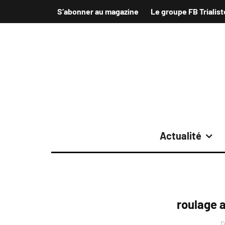
S’abonner au magazine
Le groupe FB Trialist
Actualité
roulage 
D