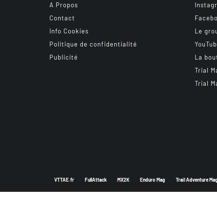
A Propos
Instag
Contact
Faceb
Info Cookies
Le gro
Politique de confidentialité
YouTu
Publicité
La bou
Trial M
Trial M
VTTAE.fr
FullAttack
MX2K
Enduro Mag
Trail Adventure Ma